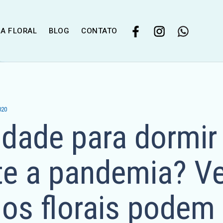
IA FLORAL
BLOG
CONTATO
020
ldade para dormir
te a pandemia? Ve
os florais podem 