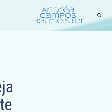
open
search
form
ANDREA HELMEISTER É PSICÓLOGA COM MAIS
DE 15 ANOS DE EXPERIÊNCIA NO
ATENDIMENTO DE CRIANÇAS, ADOLESCENTES
E ADULTOS. TENDO MORADO E ESTUDADO EM
OUTROS PAÍSES, OFERECE ATENDIMENTO
TAMBÉM EM ESPANHOL E INGLÊS.
PROFISSIONAL HABILITADA PARA PRESCRIÇÃO
DE FLORAIS.
ja
te