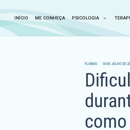
Skip
to
INÍCIO
ME CONHEÇA
PSICOLOGIA
TERAP
TOGGLE
content
CHILD
MENU
FLORAIS
14 DE JULHO DE 2
Dificu
duran
como 