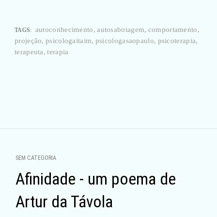
autoconhecimento
autosabotagem
comportamento
TAGS:
projeção
psicologaitaim
psicologasaopaulo
psicoterapia
terapeuta
terapia
Navegação
por
SEM CATEGORIA
posts
Afinidade - um poema de
Artur da Távola