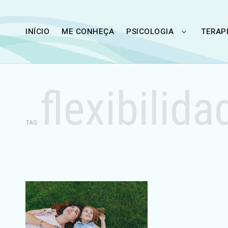
Skip
to
INÍCIO
ME CONHEÇA
PSICOLOGIA
TERAP
TOGGLE
content
CHILD
MENU
flexibilida
TAG: