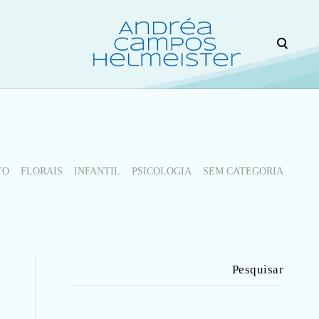
open
search
form
ANDREA HELMEISTER É PSICÓLOGA COM MAIS
DE 15 ANOS DE EXPERIÊNCIA NO
ATENDIMENTO DE CRIANÇAS, ADOLESCENTES
E ADULTOS. TENDO MORADO E ESTUDADO EM
OUTROS PAÍSES, OFERECE ATENDIMENTO
TAMBÉM EM ESPANHOL E INGLÊS.
PROFISSIONAL HABILITADA PARA PRESCRIÇÃO
TO
FLORAIS
INFANTIL
PSICOLOGIA
SEM CATEGORIA
DE FLORAIS.
Pesquisar
por: