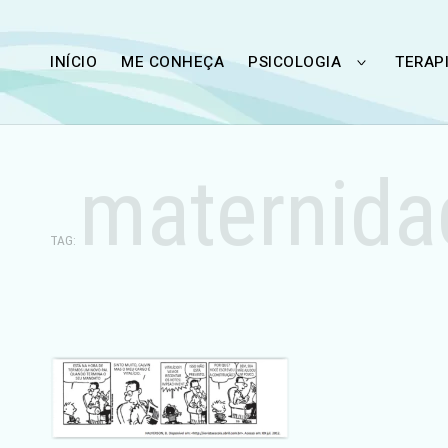
Skip
to
INÍCIO
ME CONHEÇA
PSICOLOGIA
TERAP
TOGGLE
content
CHILD
MENU
maternida
TAG: