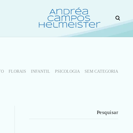
open
search
form
ANDREA HELMEISTER É PSICÓLOGA COM MAIS
DE 15 ANOS DE EXPERIÊNCIA NO
ATENDIMENTO DE CRIANÇAS, ADOLESCENTES
E ADULTOS. TENDO MORADO E ESTUDADO EM
OUTROS PAÍSES, OFERECE ATENDIMENTO
TAMBÉM EM ESPANHOL E INGLÊS.
PROFISSIONAL HABILITADA PARA PRESCRIÇÃO
TO
FLORAIS
INFANTIL
PSICOLOGIA
SEM CATEGORIA
DE FLORAIS.
Pesquisar
por: