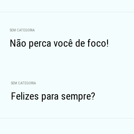
Navegação
por
SEM CATEGORIA
posts
Não perca você de foco!
SEM CATEGORIA
Felizes para sempre?