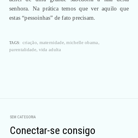
senhora. Na prática temos que ver aquilo que
estas “pessoinhas” de fato precisam.
criação
maternidade
michelle obama
TAGS:
parentalidade
vida adulta
Navegação
por
SEM CATEGORIA
posts
Conectar-se consigo