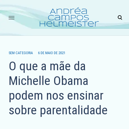
Skip
to
ope
content
sear
for
ANDREA HELMEISTER É PSICÓLOGA COM MAIS DE 15
ANOS DE EXPERIÊNCIA NO ATENDIMENTO DE
CRIANÇAS, ADOLESCENTES E ADULTOS. TENDO
MORADO E ESTUDADO EM OUTROS PAÍSES, OFERECE
ATENDIMENTO TAMBÉM EM ESPANHOL E INGLÊS.
SEM CATEGORIA
6 DE MAIO DE 2021
PROFISSIONAL HABILITADA PARA PRESCRIÇÃO DE
O que a mãe da
FLORAIS.
Michelle Obama
podem nos ensinar
sobre parentalidade